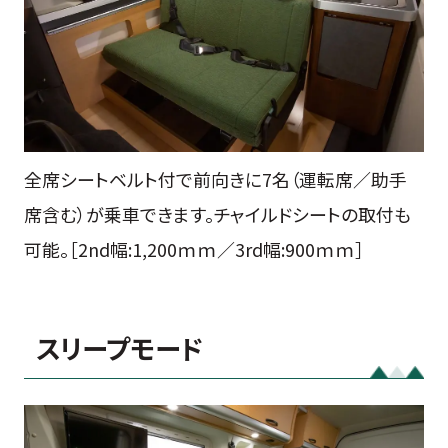
全席シートベルト付で前向きに7名（運転席／助手
席含む）が乗車できます。チャイルドシートの取付も
可能。［2nd幅:1,200ｍｍ／3rd幅:900ｍｍ］
スリープモード