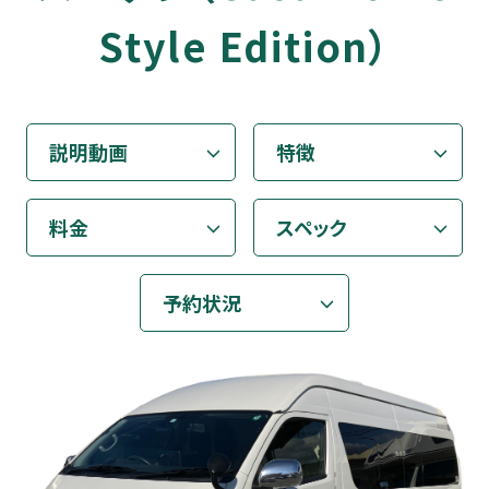
Style Edition）
ご利用の流れ
よくある質問
説明動画
特徴
お客様の声
料金
スペック
アクセス
ご予約・お問い合わせ
予約状況